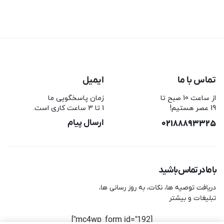
تماس با ما
ایمیل
از ساعت 10 صبح تا
زمان پاسخگویی ما
19 عصر هستیم!
1 تا 3 ساعت کاری است.
02188893325
ارسال پیام
با ما در تماس باشید
دریافت توصیه ها، نکات، به روز رسانی ها،
تبلیغات و بیشتر
[mc4wp_form id="192"]