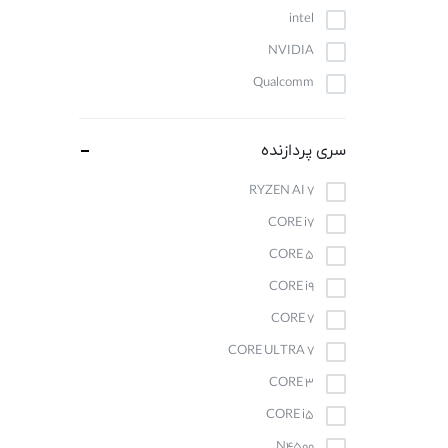
intel
NVIDIA
Qualcomm
سری پردازنده
RYZEN AI 7
CORE i7
CORE 5
CORE i9
CORE 7
CORE ULTRA 7
CORE 3
CORE i5
N4500