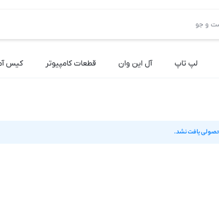
لپ تاپ
آل این وان
قطعات کامپیوتر
کیس آم
صولی یافت نشد.