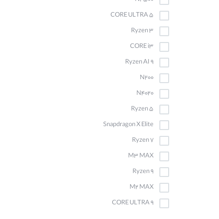
CORE ULTRA 5
Ryzen 3
CORE i3
Ryzen AI 9
N200
N4020
Ryzen 5
Snapdragon X Elite
Ryzen 7
M3 MAX
Ryzen 9
M2 MAX
CORE ULTRA 9