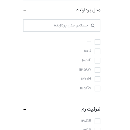
مدل پردازنده
--
100U
10100F
1135G7
11400H
1165G7
11700
11800H
ظرفیت رم
120U
128GB
12100