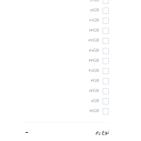
12GB
1215U
16GB
1220P
20GB
1235U
24GB
12400
32GB
12450H
40GB
12450HX
44GB
12500H
48GB
1255U
4GB
125H
64GB
125u
8GB
12600hx
96GB
12650H
12700
نوع رم
12700H