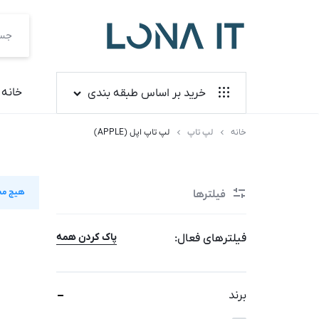
فروشگاه
لونا
خانه
خرید بر اساس طبقه بندی
آی
لپ تاپ
خانه
لپ تاپ
لپ تاپ اپل (APPLE)
لپ
تی
آل این وان
تاپ
کنسول بازی
هیچ مح
فیلترها
اپل
لوازم جانبی
(APPLE)
پاک کردن همه
فیلترهای فعال:
کیس آماده
مانیتور
برند
قطعات کامپیوتر