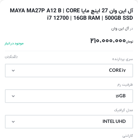
آل این وان 27 اینچ مایا MAYA MA27P A12 B | CORE
i7 12700 | 16GB RAM | 500GB SSD
در
آل این وان
210.000.000
تومان
موجود در انبار
پاک کردن
سری پردازنده
ظرفیت رم
مدل گرافیک
گارانتی