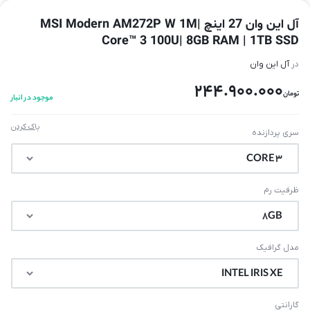
آل این وان 27 اینچ MSI Modern AM272P W 1M|
Core™ 3 100U| 8GB RAM | 1TB SSD
در
آل این وان
244.900.000
تومان
موجود در انبار
پاک کردن
سری پردازنده
ظرفیت رم
مدل گرافیک
گارانتی