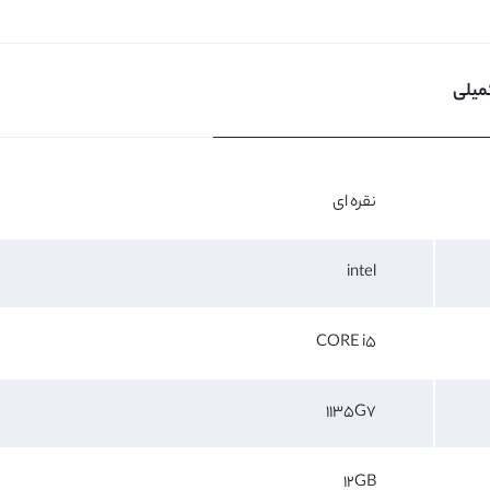
میلی
نقره ای
intel
CORE i5
1135G7
12GB