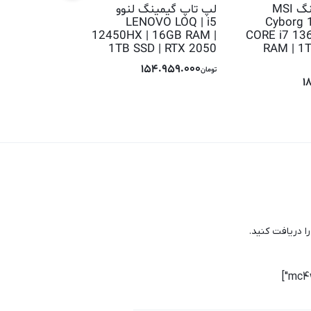
لپ تاپ گیمینگ MSI
لپ تاپ گیمینگ لنوو
لپ تاپ گیم
Gaming A15
LENOVO LOQ | i5
Cyborg 
 R7 7445HS
12450HX | 16GB RAM |
CORE i7 13
AM | 512GB
1TB SSD | RTX 2050
RAM | 1T
| RTX 3050
154.959.000
تومان
.959.000
1
تومان
ا دریافت کنید.