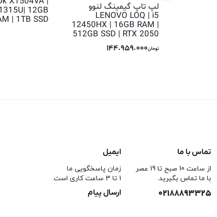
ok X1504VA |
لپ تاپ گیمینگ لنوو
 1315U| 12GB
LENOVO LOQ | i5
AM | 1TB SSD
12450HX | 16GB RAM |
512GB SSD | RTX 2050
144.959.000
تومان
تماس با ما
ایمیل
از ساعت 10 صبح تا 19 عصر
زمان پاسخگویی ما
با ما تماس بگیرید.
1 تا 3 ساعت کاری است.
02188893325
ارسال پیام