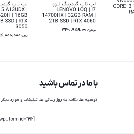
Vivobo
لپ تاپ گیمینگ لنوو
CORE i3
15 A13UDX |
LENOVO LOQ | i7
R
620H | 16GB
14700HX | 32GB RAM |
B SSD | RTX
2TB SSD | RTX 4060
3050
330.959.000
تومان
84.000.000
تومان
با ما در تماس باشید
توصیه ها، نکات، به روز رسانی ها، تبلیغات و موارد دیگر ر
[mc4wp_form id="192"]