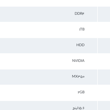
DDR4
1TB
HDD
NVIDIA
MX350
2GB
15.6 اینچ