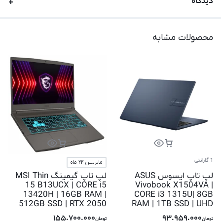
دیدگاه
محصولات مشابه
1 گارانتی
ماتریس 24 ماه
لپ تاپ ایسوس ASUS
لپ تاپ گیمینگ MSI Thin
15 B13UCX | CORE i5
Vivobook X1504VA |
13420H | 16GB RAM |
CORE i3 1315U| 8GB
512GB SSD | RTX 2050
RAM | 1TB SSD | UHD
155.700.000
93.959.000
تومان
تومان