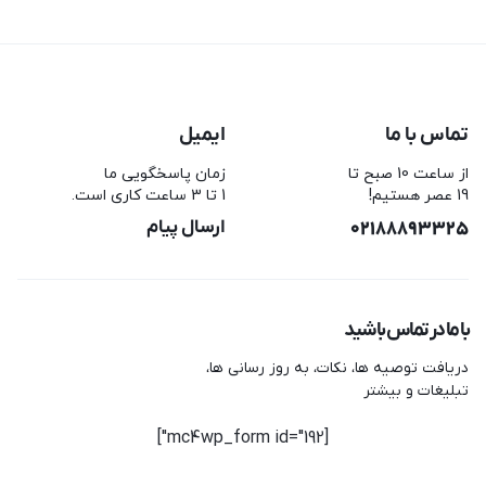
تماس با ما
ایمیل
از ساعت 10 صبح تا
زمان پاسخگویی ما
19 عصر هستیم!
1 تا 3 ساعت کاری است.
02188893325
ارسال پیام
با ما در تماس باشید
دریافت توصیه ها، نکات، به روز رسانی ها،
تبلیغات و بیشتر
[mc4wp_form id="192"]