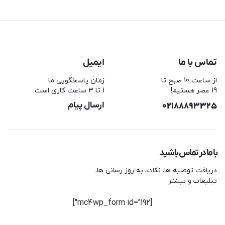
تماس با ما
ایمیل
از ساعت 10 صبح تا
زمان پاسخگویی ما
19 عصر هستیم!
1 تا 3 ساعت کاری است.
02188893325
ارسال پیام
با ما در تماس باشید
دریافت توصیه ها، نکات، به روز رسانی ها،
تبلیغات و بیشتر
[mc4wp_form id="192"]