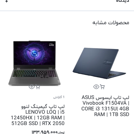
دیدگاه
محصولات مشابه
لپ تاپ ایسوس ASUS
1 گارانتی
Vivobook F1504VA |
لپ تاپ گیمینگ لنوو
CORE i3 1315U| 4GB
LENOVO LOQ | i5
RAM | 1TB SSD
12450HX | 12GB RAM |
512GB SSD | RTX 2050
133.959.000
تومان