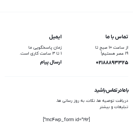
تماس با ما
ایمیل
از ساعت 10 صبح تا
زمان پاسخگویی ما
19 عصر هستیم!
1 تا 3 ساعت کاری است.
02188893325
ارسال پیام
با ما در تماس باشید
دریافت توصیه ها، نکات، به روز رسانی ها،
تبلیغات و بیشتر
[mc4wp_form id="192"]