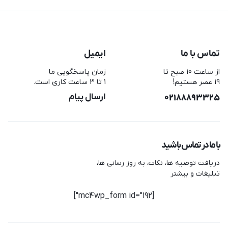
تماس با ما
ایمیل
از ساعت 10 صبح تا
زمان پاسخگویی ما
19 عصر هستیم!
1 تا 3 ساعت کاری است.
02188893325
ارسال پیام
با ما در تماس باشید
دریافت توصیه ها، نکات، به روز رسانی ها،
تبلیغات و بیشتر
[mc4wp_form id="192"]