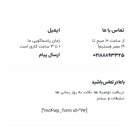
تماس با ما
ایمیل
از ساعت 10 صبح تا
زمان پاسخگویی ما
19 عصر هستیم!
1 تا 3 ساعت کاری است.
02188893325
ارسال پیام
با ما در تماس باشید
دریافت توصیه ها، نکات، به روز رسانی ها،
تبلیغات و بیشتر
[mc4wp_form id="192"]