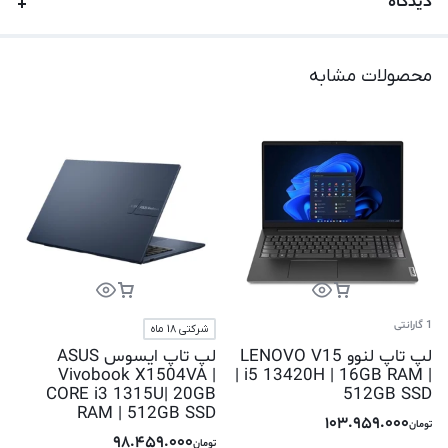
دیدگاه
محصولات مشابه
1 گارانتی
شرکتی 18 ماه
لپ تاپ لنوو LENOVO V15
لپ تاپ ایسوس ASUS
Vivobook X1504VA |
| i5 13420H | 16GB RAM |
CORE i3 1315U| 20GB
512GB SSD
RAM | 512GB SSD
103.959.000
تومان
98.459.000
تومان