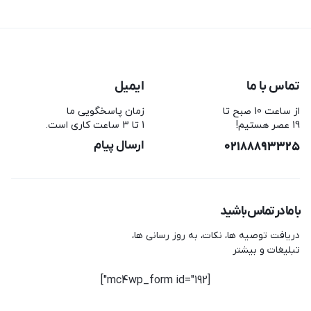
تماس با ما
ایمیل
از ساعت 10 صبح تا
زمان پاسخگویی ما
19 عصر هستیم!
1 تا 3 ساعت کاری است.
02188893325
ارسال پیام
با ما در تماس باشید
دریافت توصیه ها، نکات، به روز رسانی ها،
تبلیغات و بیشتر
[mc4wp_form id="192"]