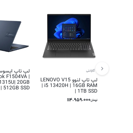
1 گارانتی
ok F1504VA |
لپ تاپ لنوو LENOVO V15
 1315U| 20GB
| i5 13420H | 16GB RAM
| 512GB SSD
| 1TB SSD
114.959.000
تومان