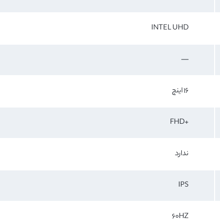
INTEL UHD
—
16 اینچ
+FHD
ندارد
IPS
60HZ