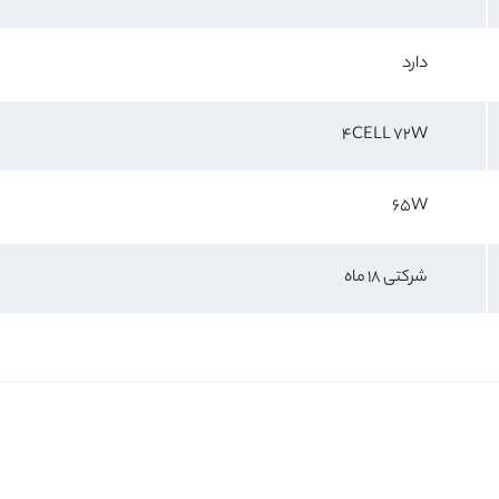
دارد
4CELL 72W
65W
شرکتی 18 ماه