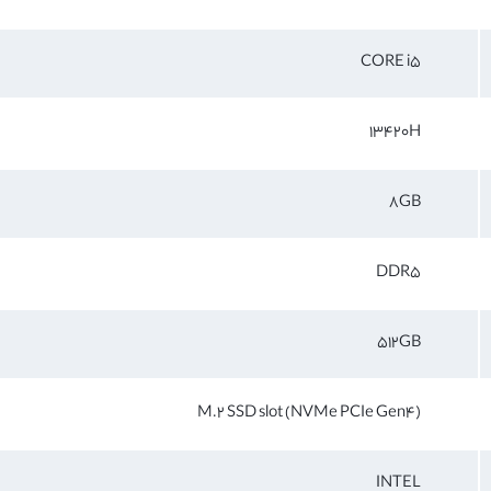
CORE i5
13420H
8GB
DDR5
512GB
M.2 SSD slot (NVMe PCIe Gen4)
INTEL