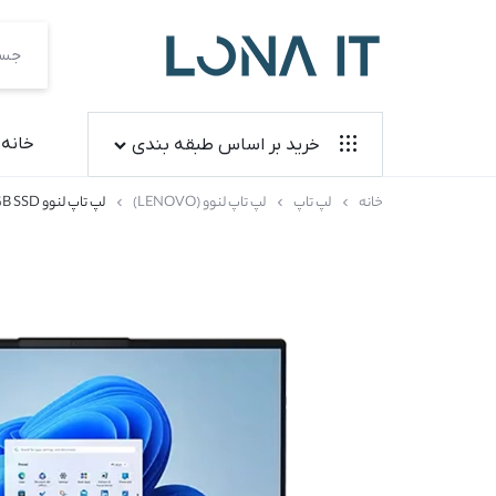
فروشگاه
لونا
خانه
خرید بر اساس طبقه بندی
آی
خانه
لپ تاپ
لپ تاپ لنوو (LENOVO)
لپ تاپ لنوو LENOVO ThinkBook 16 G6 | i5 13420H | 8GB RAM | 512GB SSD
لپ تاپ
تی
آل این وان
کنسول بازی
لوازم جانبی
کیس آماده
مانیتور
قطعات کامپیوتر