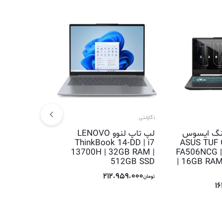
1 گارانتی
1 گارانتی
نگ ایسوس
لپ تاپ لنوو LENOVO
 X1504VA |
ThinkBook 14-DD | i7
ASUS TUF 
315U| 20GB
13700H | 32GB RAM |
FA506NCG |
 512GB SSD
512GB SSD
| 16GB RAM
.459.000
212.959.000
تومان
تومان
1