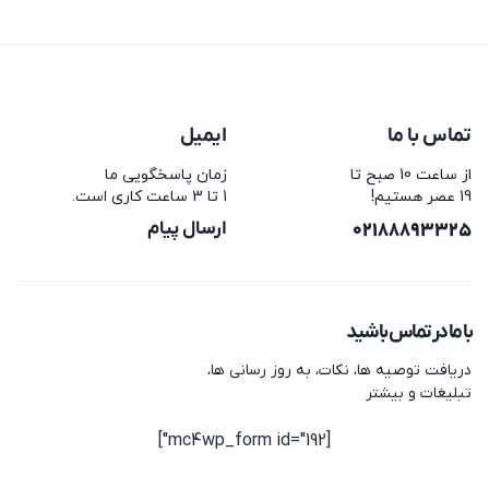
تماس با ما
ایمیل
از ساعت 10 صبح تا
زمان پاسخگویی ما
19 عصر هستیم!
1 تا 3 ساعت کاری است.
02188893325
ارسال پیام
با ما در تماس باشید
دریافت توصیه ها، نکات، به روز رسانی ها،
تبلیغات و بیشتر
[mc4wp_form id="192"]