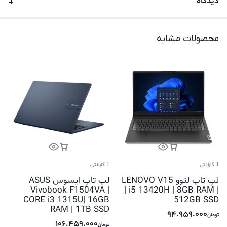
دیدگاه
محصولات مشابه
1 گارانتی
1 گارانتی
لپ تاپ لنوو LENOVO V15
لپ تاپ ایسوس ASUS
Vivobook F1504VA |
| i5 13420H | 8GB RAM |
CORE i3 1315U| 16GB
512GB SSD
RAM | 1TB SSD
94.959.000
تومان
106.459.000
تومان