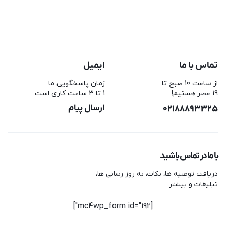
تماس با ما
ایمیل
از ساعت 10 صبح تا
زمان پاسخگویی ما
19 عصر هستیم!
1 تا 3 ساعت کاری است.
02188893325
ارسال پیام
با ما در تماس باشید
دریافت توصیه ها، نکات، به روز رسانی ها،
تبلیغات و بیشتر
[mc4wp_form id="192"]