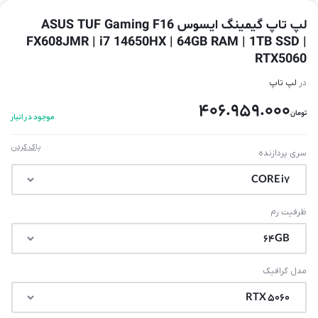
لپ تاپ گیمینگ ایسوس ASUS TUF Gaming F16
FX608JMR | i7 14650HX | 64GB RAM | 1TB SSD |
RTX5060
در
لپ تاپ
406.959.000
تومان
موجود در انبار
پاک کردن
سری پردازنده
ظرفیت رم
مدل گرافیک