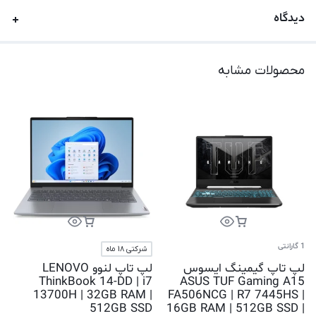
دیدگاه
محصولات مشابه
1 گارانتی
شرکتی 18 ماه
لپ تاپ گیمینگ ایسوس
لپ تاپ لنوو LENOVO
ThinkBook 14-DD | i7
ASUS TUF Gaming A15
13700H | 32GB RAM |
FA506NCG | R7 7445HS |
512GB SSD
16GB RAM | 512GB SSD |