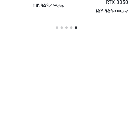
RTX 3050
212.959.000
تومان
154.959.000
تومان