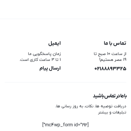
تماس با ما
ایمیل
از ساعت 10 صبح تا
زمان پاسخگویی ما
19 عصر هستیم!
1 تا 3 ساعت کاری است.
02188893325
ارسال پیام
با ما در تماس باشید
دریافت توصیه ها، نکات، به روز رسانی ها،
تبلیغات و بیشتر
[mc4wp_form id="192"]