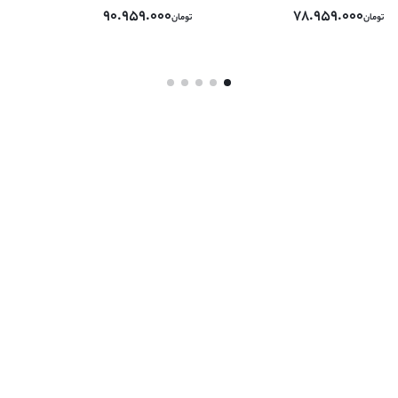
90.959.000
78.959.000
تومان
تومان