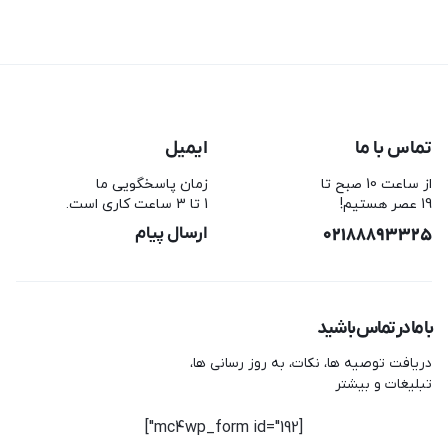
تماس با ما
ایمیل
از ساعت 10 صبح تا
زمان پاسخگویی ما
19 عصر هستیم!
1 تا 3 ساعت کاری است.
02188893325
ارسال پیام
با ما در تماس باشید
دریافت توصیه ها، نکات، به روز رسانی ها،
تبلیغات و بیشتر
[mc4wp_form id="192"]