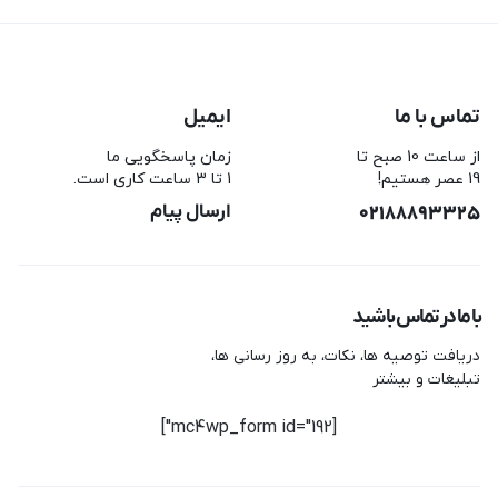
تماس با ما
ایمیل
از ساعت 10 صبح تا
زمان پاسخگویی ما
19 عصر هستیم!
1 تا 3 ساعت کاری است.
02188893325
ارسال پیام
با ما در تماس باشید
دریافت توصیه ها، نکات، به روز رسانی ها،
تبلیغات و بیشتر
[mc4wp_form id="192"]