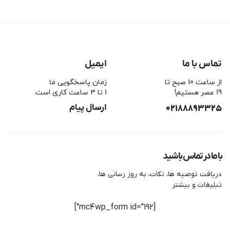
تماس با ما
ایمیل
از ساعت 10 صبح تا
زمان پاسخگویی ما
19 عصر هستیم!
1 تا 3 ساعت کاری است.
02188893325
ارسال پیام
با ما در تماس باشید
دریافت توصیه ها، نکات، به روز رسانی ها،
تبلیغات و بیشتر
[mc4wp_form id="192"]