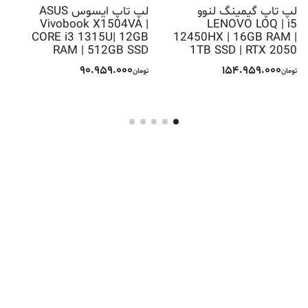
لپ تاپ گیمینگ لنوو
لپ تاپ ایسوس ASUS
Vivobook X1504VA |
LENOVO LOQ | i5
CORE i3 1315U| 12GB
12450HX | 16GB RAM |
RAM | 512GB SSD
1TB SSD | RTX 2050
90.959.000
154.959.000
تومان
تومان