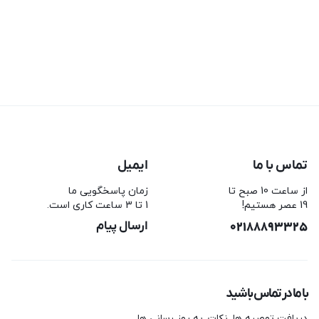
تماس با ما
ایمیل
از ساعت 10 صبح تا
زمان پاسخگویی ما
19 عصر هستیم!
1 تا 3 ساعت کاری است.
02188893325
ارسال پیام
با ما در تماس باشید
دریافت توصیه ها، نکات، به روز رسانی ها،