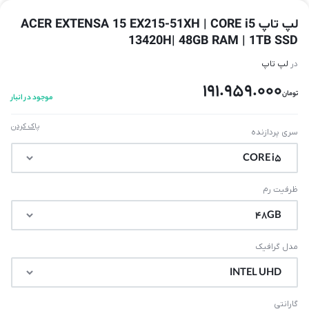
لپ تاپ ACER EXTENSA 15 EX215-51XH | CORE i5
13420H| 48GB RAM | 1TB SSD
در
لپ تاپ
191.959.000
تومان
موجود در انبار
پاک کردن
سری پردازنده
ظرفیت رم
مدل گرافیک
گارانتی