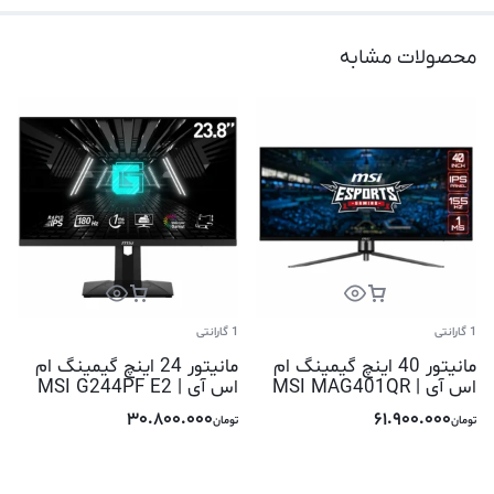
محصولات مشابه
1 گارانتی
1 گارانتی
مانیتور 40 اینچ گیمینگ ام
مانیتور 24 اینچ گیمینگ ام
اس آی | MSI MAG401QR
اس آی | MSI G244PF E2
30.800.000
61.900.000
تومان
تومان