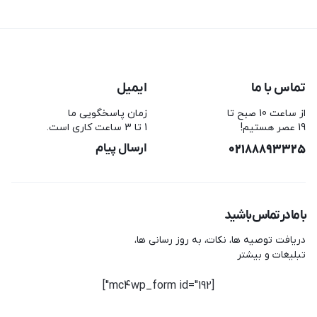
تماس با ما
ایمیل
از ساعت 10 صبح تا
زمان پاسخگویی ما
19 عصر هستیم!
1 تا 3 ساعت کاری است.
02188893325
ارسال پیام
با ما در تماس باشید
دریافت توصیه ها، نکات، به روز رسانی ها،
تبلیغات و بیشتر
[mc4wp_form id="192"]