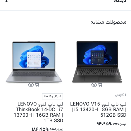
دیدگاه
محصولات مشابه
1 گارانتی
شرکتی 18 ماه
لپ تاپ لنوو LENOVO V15
لپ تاپ لنوو LENOVO
ThinkBook 14-DC | i7
| i5 13420H | 8GB RAM |
13700H | 16GB RAM |
512GB SSD
1TB SSD
94.959.000
تومان
184.959.000
تومان