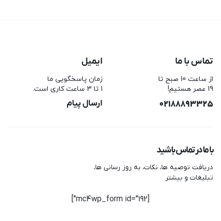
تماس با ما
ایمیل
از ساعت 10 صبح تا
زمان پاسخگویی ما
19 عصر هستیم!
1 تا 3 ساعت کاری است.
02188893325
ارسال پیام
با ما در تماس باشید
دریافت توصیه ها، نکات، به روز رسانی ها،
تبلیغات و بیشتر
[mc4wp_form id="192"]