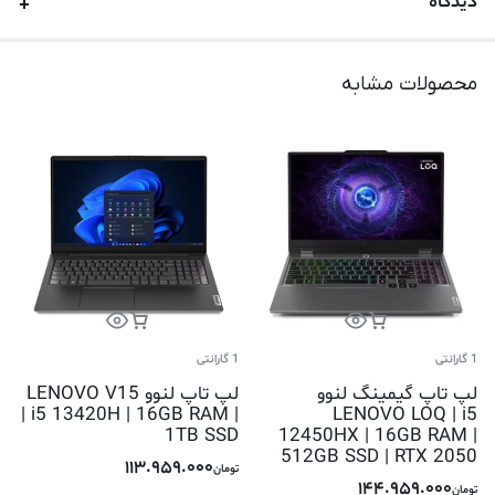
دیدگاه
محصولات مشابه
1 گارانتی
1 گارانتی
لپ تاپ گیمینگ لنوو
لپ تاپ لنوو LENOVO V15
| i5 13420H | 16GB RAM |
LENOVO LOQ | i5
1TB SSD
12450HX | 16GB RAM |
512GB SSD | RTX 2050
113.959.000
تومان
144.959.000
تومان