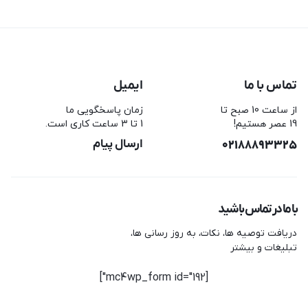
تماس با ما
ایمیل
از ساعت 10 صبح تا
زمان پاسخگویی ما
19 عصر هستیم!
1 تا 3 ساعت کاری است.
02188893325
ارسال پیام
با ما در تماس باشید
دریافت توصیه ها، نکات، به روز رسانی ها،
تبلیغات و بیشتر
[mc4wp_form id="192"]