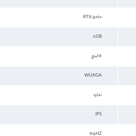
RTX 5060
8GB
16 اینچ
WUXGA
ندارد
IPS
165HZ