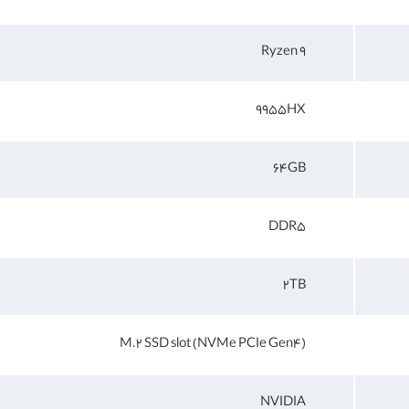
Ryzen 9
9955HX
64GB
DDR5
2TB
M.2 SSD slot (NVMe PCIe Gen4)
NVIDIA