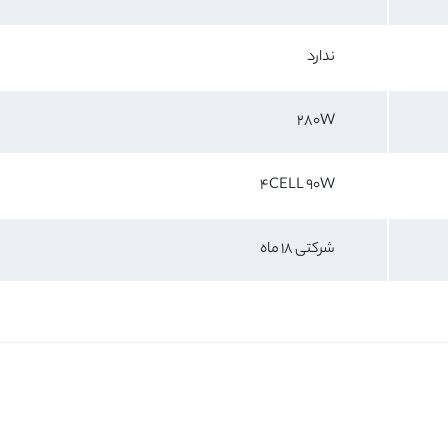
ندارد
280W
4CELL 90W
شرکتی 18 ماه