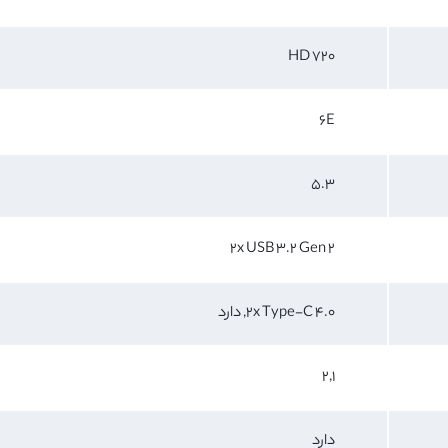
720 HD
6E
5.3
2x USB 3.2 Gen 2
2x Type-C 4.0, دارد
2,1
دارد