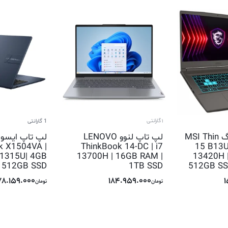
1 گارانتی
1 گارانتی
لپ تاپ گیمینگ MSI Thin
لپ تاپ لنوو LENOVO
k X1504VA |
ThinkBook 14-DC | i7
15 B13U
 1315U| 4GB
13700H | 16GB RAM |
13420H 
 512GB SSD
1TB SSD
512GB SS
78.159.000
184.959.000
1
تومان
تومان