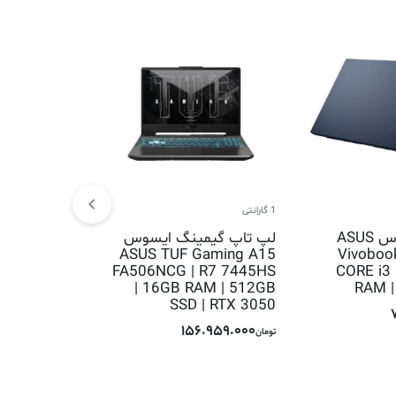
1 گارانتی
1 گارانتی
لپ تاپ ایسوس ASUS
لپ تاپ گیمینگ ایسوس
لپ تاپ گیمی
O LOQ | i5
ASUS TUF Gaming A15
Vivoboo
16GB RAM |
FA506NCG | R7 7445HS
CORE i3
| RTX 2050
| 16GB RAM | 512GB
RAM |
SSD | RTX 3050
.959.000
تومان
156.959.000
تومان