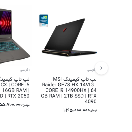
1 گارانتی
1 گارانتی
لپ تاپ گیمینگ MSI
CX | CORE i5
Raider GE78 HX 14VIG |
| 16GB RAM |
CORE i9 14900HX | 64
D | RTX 2050
GB RAM | 2TB SSD | RTX
4090
55.700.000
تومان
1.195.000.000
تومان