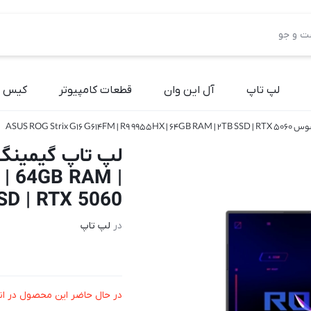
لپ تاپ
آل این وان
قطعات کامپیوتر
کیس آ
ASUS ROG Strix G16 
 | 64GB RAM |
SD | RTX 5060
در
لپ تاپ
در حال حاضر این محصول در ان