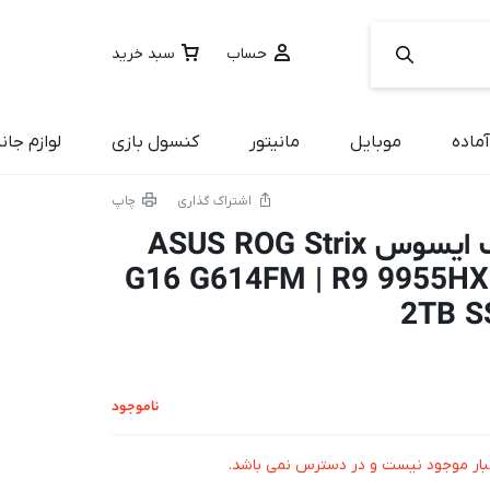
حساب
سبد خرید
ماده
موبایل
مانیتور
کنسول بازی
لوازم جان
اشتراک گذاری
چاپ
لپ تاپ گیمینگ ایسوس ASUS ROG Strix
G16 G614FM | R9 9955HX
2TB S
ناموجود
بار موجود نیست و در دسترس نمی باشد.