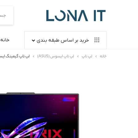
فروشگاه
لونا
خانه
خرید بر اساس طبقه بندی
آی
خانه
لپ تاپ
لپ تاپ ایسوس (ASUS)
لپ تاپ گیمینگ ایسوس G614FM | R9 9955HX | 64GB RAM | 2TB SSD | RTX 5060
لپ تاپ
تی
آل این وان
کنسول بازی
لوازم جانبی
کیس آماده
مانیتور
قطعات کامپیوتر