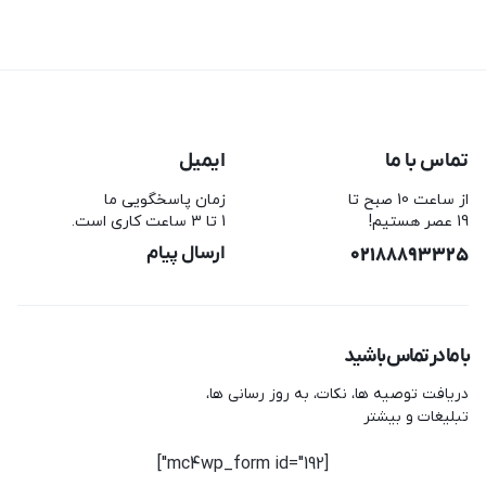
تماس با ما
ایمیل
از ساعت 10 صبح تا
زمان پاسخگویی ما
19 عصر هستیم!
1 تا 3 ساعت کاری است.
02188893325
ارسال پیام
با ما در تماس باشید
دریافت توصیه ها، نکات، به روز رسانی ها،
تبلیغات و بیشتر
[mc4wp_form id="192"]