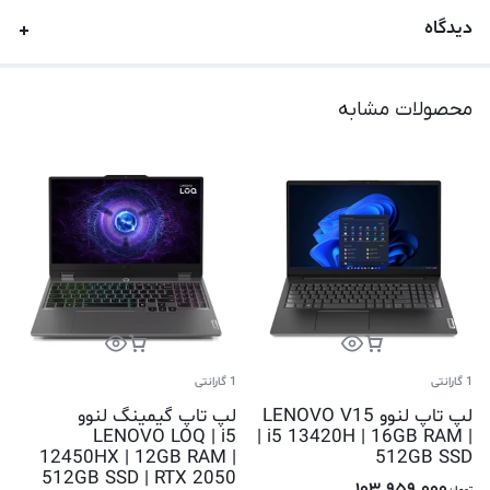
دیدگاه
محصولات مشابه
1 گارانتی
1 گارانتی
لپ تاپ لنوو LENOVO V15
لپ تاپ گیمینگ لنوو
LENOVO LOQ | i5
| i5 13420H | 16GB RAM |
12450HX | 12GB RAM |
512GB SSD
512GB SSD | RTX 2050