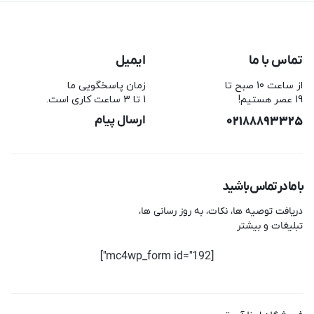
تماس با ما
ایمیل
از ساعت 10 صبح تا
زمان پاسخگویی ما
19 عصر هستیم!
1 تا 3 ساعت کاری است.
02188893325
ارسال پیام
با ما در تماس باشید
دریافت توصیه ها، نکات، به روز رسانی ها،
تبلیغات و بیشتر
[mc4wp_form id="192"]