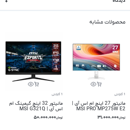
دیدگاه
محصولات مشابه
1 گارانتی
1 گارانتی
مانیتور 27 اینچ ام اس آی |
مانیتور 32 اینچ گیمینگ ام
MSI PRO MP275W E2
اس آی | MSI G321Q
50.000.000
31.000.000
تومان
تومان