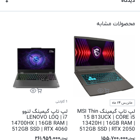
دیدگاه
محصولات مشابه
1 گارانتی
ماتریس 24 ماه
لپ تاپ گیمینگ MSI Thin
لپ تاپ گیمینگ لنوو
LENOVO LOQ | i7
15 B13UCX | CORE i5
14700HX | 16GB RAM |
13420H | 16GB RAM |
512GB SSD | RTX 4060
512GB SSD | RTX 2050
261.959.000
155.700.000
تومان
تومان