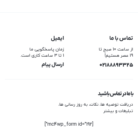
تماس با ما
ایمیل
از ساعت 10 صبح تا
زمان پاسخگویی ما
19 عصر هستیم!
1 تا 3 ساعت کاری است.
02188893325
ارسال پیام
با ما در تماس باشید
دریافت توصیه ها، نکات، به روز رسانی ها،
تبلیغات و بیشتر
[mc4wp_form id="192"]