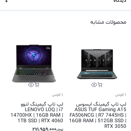
دیدگاه
محصولات مشابه
1 گارانتی
1 گارانتی
لپ تاپ گیمینگ ایسوس
لپ تاپ گیمینگ لنوو
LENOVO LOQ | i7
ASUS TUF Gaming A15
14700HX | 16GB RAM |
FA506NCG | R7 7445HS |
1TB SSD | RTX 4060
16GB RAM | 512GB SSD |
RTX 3050
271.959.000
تومان