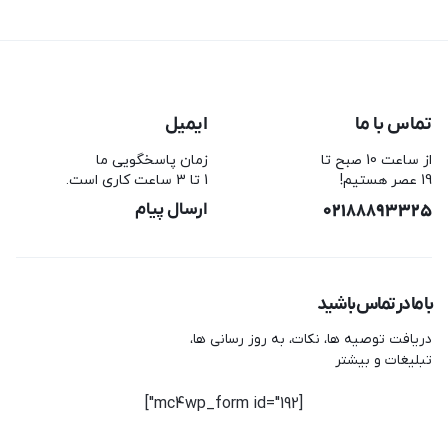
تماس با ما
ایمیل
از ساعت 10 صبح تا
زمان پاسخگویی ما
19 عصر هستیم!
1 تا 3 ساعت کاری است.
02188893325
ارسال پیام
با ما در تماس باشید
دریافت توصیه ها، نکات، به روز رسانی ها،
تبلیغات و بیشتر
[mc4wp_form id="192"]