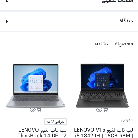
اطلاعات تکمیلی
دیدگاه
محصولات مشابه
1 گارانتی
شرکتی 18 ماه
لپ تاپ لنوو LENOVO V15
لپ تاپ لنوو LENOVO
ThinkBook 14-DF | i7
| i5 13420H | 16GB RAM |