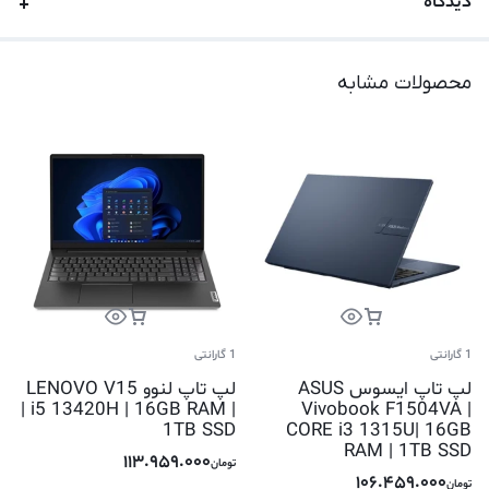
دیدگاه
محصولات مشابه
1 گارانتی
1 گارانتی
لپ تاپ ایسوس ASUS
لپ تاپ لنوو LENOVO V15
| i5 13420H | 16GB RAM |
Vivobook F1504VA |
1TB SSD
CORE i3 1315U| 16GB
RAM | 1TB SSD
113.959.000
تومان
106.459.000
تومان