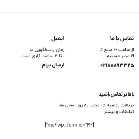
تماس با ما
ایمیل
از ساعت 10 صبح تا
زمان پاسخگویی ما
19 عصر هستیم!
1 تا 3 ساعت کاری است.
02188893325
ارسال پیام
با ما در تماس باشید
دریافت توصیه ها، نکات، به روز رسانی ها،
تبلیغات و بیشتر
[mc4wp_form id="192"]