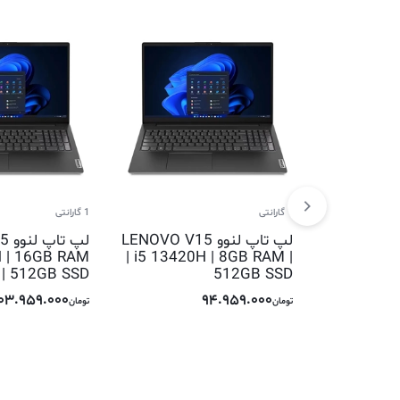
1 گارانتی
1 گارانتی
لپ تاپ لنوو LENOVO V15
لپ 
H | 16GB RAM
| i5 13420H | 8GB RAM |
| 512GB SSD
512GB SSD
103.959.000
94.959.000
تومان
تومان