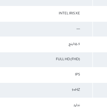
INTEL IRIS XE
—
15.6 اینچ
FULL HD (FHD)
IPS
60HZ
ندارد