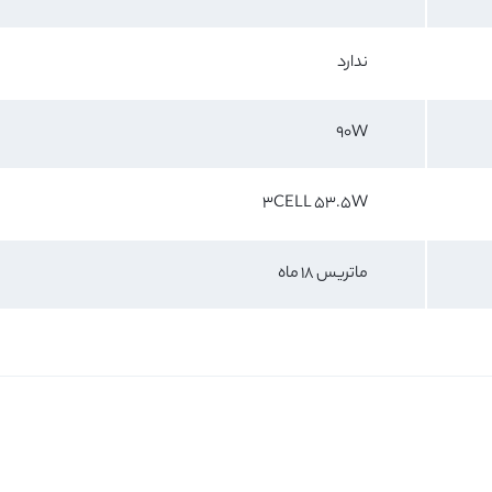
ندارد
90W
3CELL 53.5W
ماتریس 18 ماه