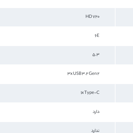
720 HD
6E
5.3
3x USB 3.2 Gen 2
1x Type-C
دارد
ندارد