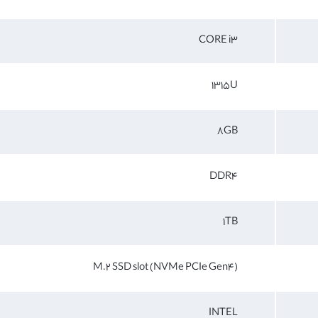
CORE i3
1315U
8GB
DDR4
1TB
M.2 SSD slot (NVMe PCIe Gen4)
INTEL