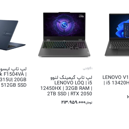
1 گارانتی
k F1504VA |
تاپ لنوو LENOVO V15
لپ تاپ گیمینگ لنوو
1315U| 20GB
LENOVO LOQ | i5
| i5 13420
 512GB SSD
12450HX | 32GB RAM |
2TB SSD | RTX 2050
213.959.000
تومان