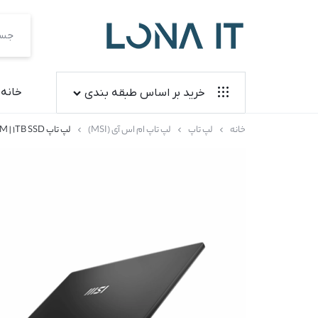
فروشگاه
لونا
خانه
خرید بر اساس طبقه بندی
آی
خانه
لپ تاپ
لپ تاپ ام اس آی (MSI)
لپ تاپ MSI Modern 15 B13MO | CORE I3 1315U | 8GB RAM | 1TB SSD
لپ تاپ
تی
آل این وان
کنسول بازی
لوازم جانبی
کیس آماده
مانیتور
قطعات کامپیوتر